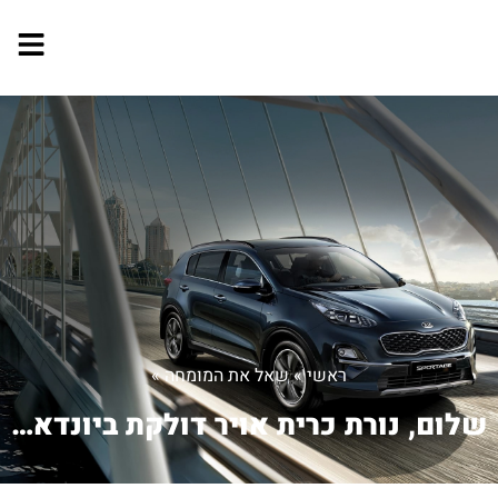
ראשי
»
שאל את המומחה
»
שלום, נורת כרית אויר דולקת ביונדאי i...