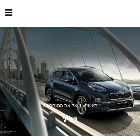
ראשי
»
שאל את המומחה
»
כנ"ל