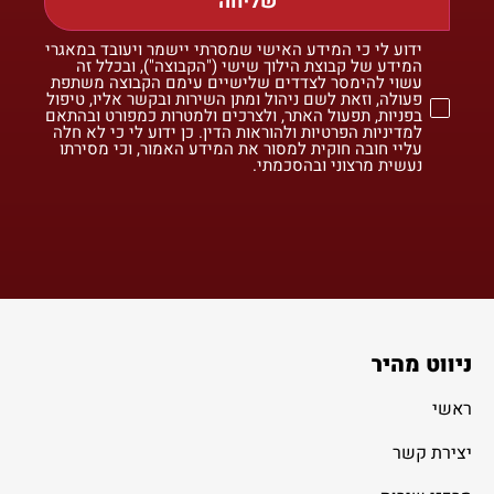
שליחה
ידוע לי כי המידע האישי שמסרתי יישמר ויעובד במאגרי
המידע של קבוצת הילוך שישי ("הקבוצה"), ובכלל זה
עשוי להימסר לצדדים שלישיים עימם הקבוצה משתפת
פעולה, וזאת לשם ניהול ומתן השירות ובקשר אליו, טיפול
בפניות, תפעול האתר, ולצרכים ולמטרות כמפורט ובהתאם
למדיניות הפרטיות ולהוראות הדין. כן ידוע לי כי לא חלה
עליי חובה חוקית למסור את המידע האמור, וכי מסירתו
נעשית מרצוני ובהסכמתי.
ניווט מהיר
ראשי
יצירת קשר