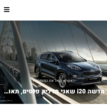
ראשי
»
שאל את המומחה
»
חדשה i20 שאני מדליק פנסים, תאורת ל...