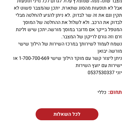
מצבר שונה ממה שמומלץ עלול לגרום לכל מיני תופעות
אבל לא תופעות מהסוג שתארת. יתכן שהמצבר פשוט לא
תקין וגם את זה שר לבדוק .לא ניתן להגיע להחלטה מבלי
לבדוק את הרכב. ולא לשלול את ההחלטה של המוסך
המטפל בייקר אם מדובר במוסך מורשה.יתכן שיש זליגת
זרם וזה גורם לריקון של המצבר.
נשמח לעמוד לשירותך במרכז השירות של הילוך שישי
מורשה יבואן
ניתן ליצור קשר עם מוקד הילוך שישי 1-700-700-669 או
ישירות עם יועץ השירות
יוני 0537530337
תחום:
כללי
לכל השאלות