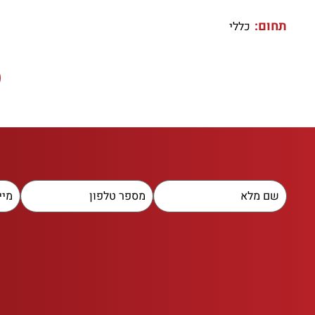
תחום:
כללי